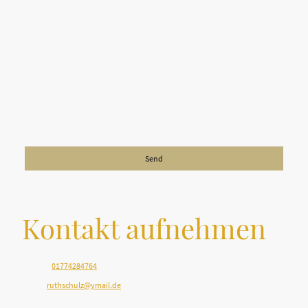
Ich bin damit einverstanden, dass diese Daten zum Zwecke der
Kontaktaufnahme gespeichert und verarbeitet werden. Mir ist
bekannt, dass ich meine Einwilligung jederzeit widerrufen kann.*
Bitte füllen Sie alle erforderlichen Felder aus.
Send
Kontakt aufnehmen
Telefon:
01774284764
E-Mail:
ruthschulz@ymail.de
Adresse: Eitelstraße 63, Berlin, 10317, Deutschland